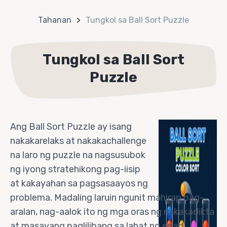
Tahanan
Tungkol sa Ball Sort Puzzle
Tungkol sa Ball Sort
Puzzle
Ang Ball Sort Puzzle ay isang
nakakarelaks at nakakachallenge
na laro ng puzzle na nagsusubok
ng iyong stratehikong pag-iisip
at kakayahan sa pagsasaayos ng
problema. Madaling laruin ngunit mahirap pag-
aralan, nag-aalok ito ng mga oras ng nakakadikta
at masayang paglilibang sa lahat ng edad.