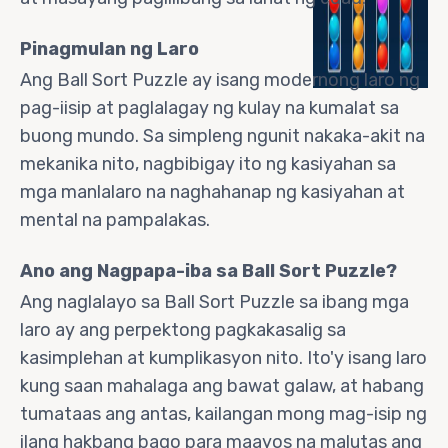
Pinagmulan ng Laro
Ang Ball Sort Puzzle ay isang modernong laro ng
pag-iisip at paglalagay ng kulay na kumalat sa
buong mundo. Sa simpleng ngunit nakaka-akit na
mekanika nito, nagbibigay ito ng kasiyahan sa
mga manlalaro na naghahanap ng kasiyahan at
mental na pampalakas.
Ano ang Nagpapa-iba sa Ball Sort Puzzle?
Ang naglalayo sa Ball Sort Puzzle sa ibang mga
laro ay ang perpektong pagkakasalig sa
kasimplehan at kumplikasyon nito. Ito'y isang laro
kung saan mahalaga ang bawat galaw, at habang
tumataas ang antas, kailangan mong mag-isip ng
ilang hakbang bago para maayos na malutas ang